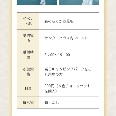
イベン
森のらくがき黒板
ト名
受付場
センターハウス内フロント
所
受付時
8：00～19：00
間
参加資
当日キャンピングパークをご
格
利用中の方
300円（５色チョークセット
料金
を購入）
持ち物
特になし