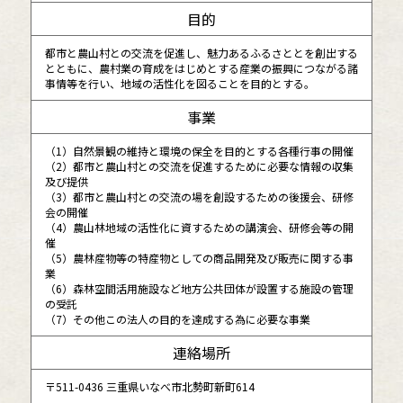
目的
都市と農山村との交流を促進し、魅力あるふるさととを創出する
とともに、農村業の育成をはじめとする産業の振興につながる諸
事情等を行い、地域の活性化を図ることを目的とする。
事業
（1）自然景観の維持と環境の保全を目的とする各種行事の開催
（2）都市と農山村との交流を促進するために必要な情報の収集
及び提供
（3）都市と農山村との交流の場を創設するための後援会、研修
会の開催
（4）農山林地域の活性化に資するための講演会、研修会等の開
催
（5）農林産物等の特産物としての商品開発及び販売に関する事
業
（6）森林空間活用施設など地方公共団体が設置する施設の管理
の受託
（7）その他この法人の目的を達成する為に必要な事業
連絡場所
〒511-0436 三重県いなべ市北勢町新町614